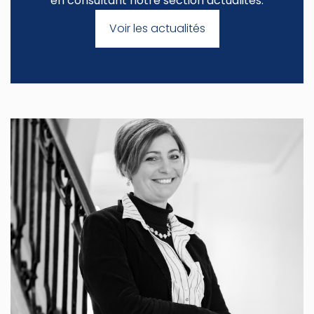
en consultant notre section actualités.
Voir les actualités
Christelle
Animations, Mobiliers et Décoration
87 bis rue des Vieilles Postes
51470 Saint Memmie
Tél. 03 26 68 10 61
Voir le site internet
Contacter par mail